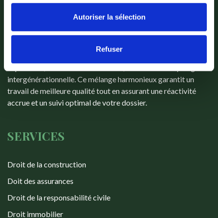
de répondre aux nouveaux défis du métier et à ses
Autoriser la sélection
nombreuses exigences professionnelles. Parce que l'union
fait la force, Maîtres Pierre NEYENS, Corentin VERDURE et
Simon LOUETTE ont décidé d'associer leurs champs de
Refuser
compétences pour renforcer le subtil équilibre entre
expérience, créativité et modernité, résultat d'une synergie
intergénérationnelle. Ce mélange harmonieux garantit un
travail de meilleure qualité tout en assurant une réactivité
accrue et un suivi optimal de votre dossier.
SERVICES
Droit de la construction
Doit des assurances
Droit de la responsabilité civile
Droit immobilier