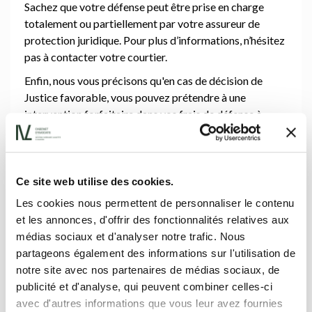
Sachez que votre défense peut être prise en charge
totalement ou partiellement par votre assureur de
protection juridique. Pour plus d’informations, n’hésitez
pas à contacter votre courtier.
Enfin, nous vous précisons qu'en cas de décision de
Justice favorable, vous pouvez prétendre à une
intervention forfaitaire dans vos frais de défense à
charge de la partie adverse, appelée « indemnité de
procédure » dont le montant est déterminé selon
l'importance du litige. (article 1022 du Code judiciaire)
Ce site web utilise des cookies.
Les cookies nous permettent de personnaliser le contenu
et les annonces, d'offrir des fonctionnalités relatives aux
L'avocat est-il soumis à une déontologie ?
médias sociaux et d'analyser notre trafic. Nous
partageons également des informations sur l'utilisation de
notre site avec nos partenaires de médias sociaux, de
publicité et d'analyse, qui peuvent combiner celles-ci
Comment puis-je accéder à votre cabinet ?
avec d'autres informations que vous leur avez fournies