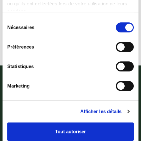
ou qu'ils ont collectées lors de votre utilisation de leurs
services.
Sélection
Nécessaires
du
Comment puis-je prendre rendez-vous ?
consentement
Préférences
Statistiques
Marketing
Afficher les détails
La nouvelle association d'avocats « NEYENS-VERDURE-
Tout autoriser
LOUETTE » a été fondée le 28 juin 2024, succédant au
cabinet d'avocats NEYENS créé en 1999. Elle a vu le jour afin